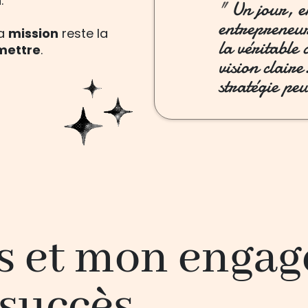
n
.
"
Un jour, e
entrepreneur
ma
mission
reste la
la véritable 
mettre
.
vision clair
stratégie peu
s et mon enga
 succès