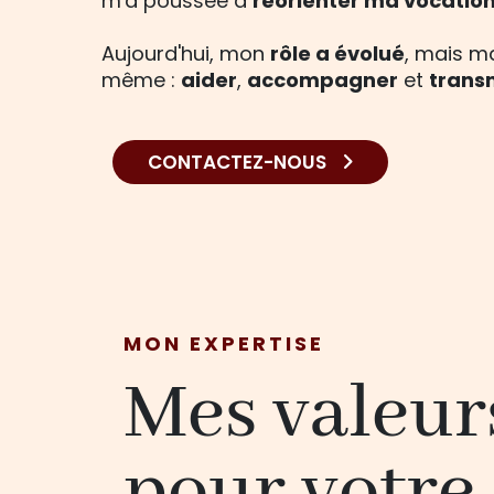
m'a poussée à
réorienter ma vocatio
Aujourd'hui, mon
rôle a évolué
, mais 
même :
aider
,
accompagner
et
trans
CONTACTEZ-NOUS
MON EXPERTISE
Mes valeur
pour votre