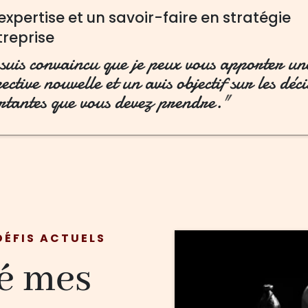
expertise et un savoir-faire en stratégie
treprise
suis convaincu que je peux vous apporter un
ective nouvelle et un avis objectif sur les déci
rtantes que vous devez prendre.
"
DÉFIS ACTUELS
té mes