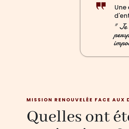
Une 
d'en
"
Je 
persp
impo
MISSION RENOUVELÉE FACE AUX 
Quelles ont é