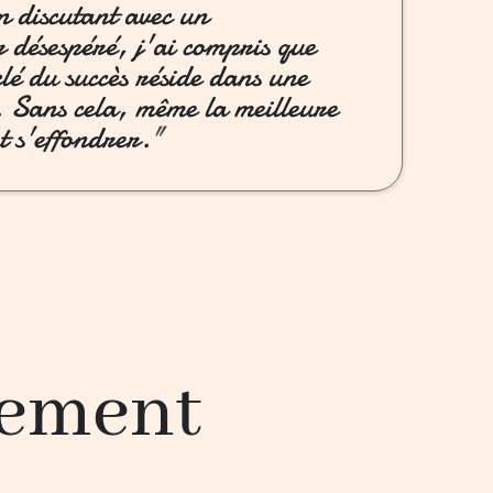
n discutant avec un
 désespéré, j'ai compris que
clé du succès réside dans une
e. Sans cela, même la meilleure
t s'effondrer.
"
gement