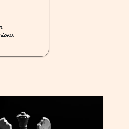
e
sions