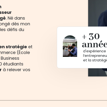
n
sseur
agé
. Né dans
 plongé dès mon
les défis du
+ 30
anné
en stratégie
et
d'expérience
mmerce (École
l’entrepreneu
 Business
et la stratég
0 étudiants
r
à relever vos