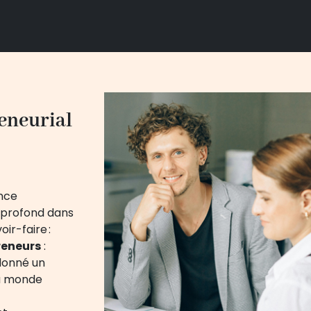
eneurial
ence
 profond dans
ir-faire :
reneurs
:
donné un
du monde