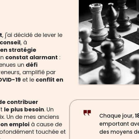
t
, j'ai décidé de lever le
conseil
, à
en stratégie
un
constat alarmant
:
enues un
défi
reneurs, amplifié par
OVID-19
et le
conflit en
de contribuer
nt
le plus besoin
. Un
Chaque jour,
1
x. Un de mes anciens
emportant avec
son emploi
à cause de
 profondément touchée et
des moyens de