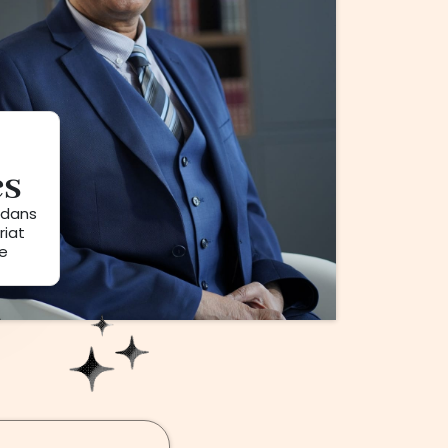
es
 dans
riat
ie