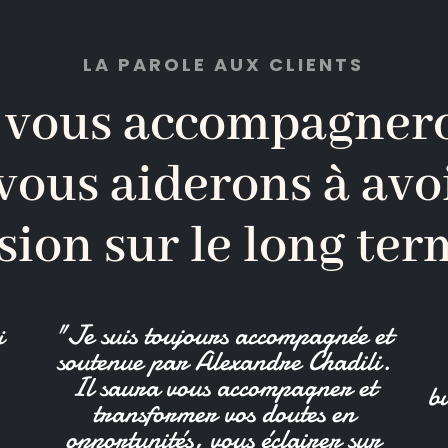
LA PAROLE AUX CLIENTS
 vous accompagnero
vous aiderons à avo
sion sur le long te
"Je suis toujours accompagnée et
i
soutenue par Alexandre Chadili.
Il saura vous accompagner et
bu
transformer vos doutes en
opportunités, vous éclairer sur