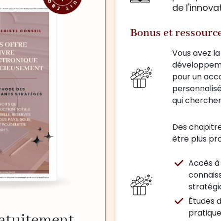
de l'innova
Bonus et ressourc
Vous avez la
développeme
pour un ac
personnalisé
qui cherchen
Des chapitre
être plus pro
Accès à
connais
stratégi
Études 
pratiqu
ratuitement