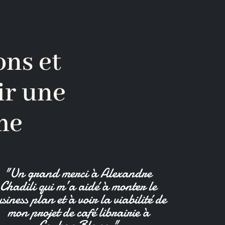
ns et
ir une
rme
"Un grand merci à Alexandre
Chadili qui m’a aidé à monter le
siness plan et à voir la viabilité de
mon projet de café librairie à