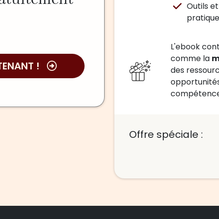
Outils 
pratiqu
L'ebook cont
comme la
m
TENANT !
des ressour
opportunité
compétences
Offre spéciale :