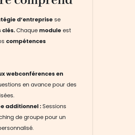
ffre comprend
atégie d’entreprise
se
 clés.
Chaque
module
est
vos
compétences
aux webconférences en
questions en avance pour des
sées.
 additionnel :
Sessions
aching de groupe pour un
rsonnalisé.