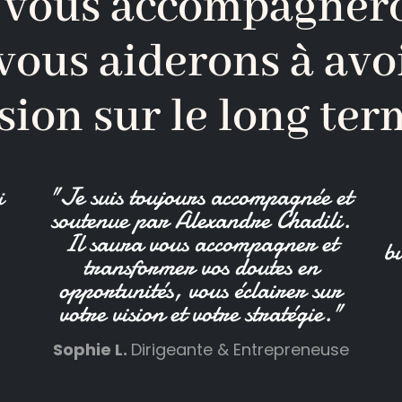
 vous accompagnero
vous aiderons à avo
sion sur le long te
"Je suis toujours accompagnée et
i
soutenue par Alexandre Chadili.
Il saura vous accompagner et
bu
transformer vos doutes en
opportunités, vous éclairer sur
votre vision et votre stratégie."
Sophie L.
Dirigeante & Entrepreneuse