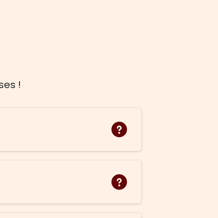
ses !
ie d'entreprise proposée par
 à transformer leurs visions
uveau module de formation.